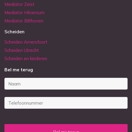
Mediator Zeist
Mediator Hilversum
Mediator Bilthoven
Scheiden
Scheiden Amersfoort
Scheiden Utrecht
Scheiden en kinderen
Bel me terug
Jouw
voor-
en
Jouw
achternaam:
telefoonnummer:
(Vereist)
(Vereist)
CAPTCHA